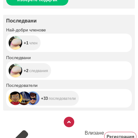
Последвани
+1
Най-добри членове
+1
член
+2
Последвани
+2
следвания
+33
Последователи
+33
последователи
Влизане
Регистрация