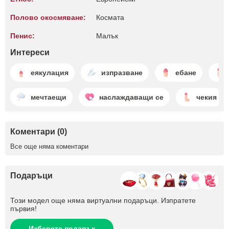
Полово окосмяване:
Космата
Пенис:
Малък
Интереси
еякулация
изпразване
ебане
мечтаещи
наслаждаващи се
чекия
Коментари (0)
Все още няма коментари
Подаръци
Този модел още няма виртуални подаръци. Изпратете
първия!
Изберете подарък