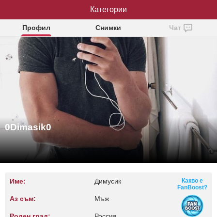
0Dimasik0
Категории
Профил
Снимки
Чат
0Dimasik0
Име:
Димусик
Какво е
FanBoost?
Аз съм:
Мъж
Роден град:
Россия