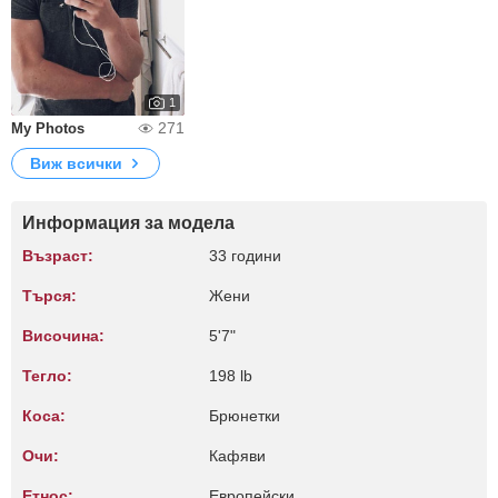
1
271
My Photos
Виж всички
Информация за модела
Възраст:
33 години
Търся:
Жени
Височина:
5'7"
Тегло:
198 lb
Коса:
Брюнетки
Очи:
Кафяви
Етнос:
Европейски