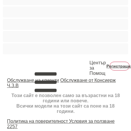
Космати мъжаги
Мускулести
Най-добри за личен чат
Хетеросексуални
Център
Регистраци
за
Помощ
Oбслужване на клиенти
Обслужване от Консиерж
Ч.З.В
Този сайт е позволен само за възрастни на 18
години или повече.
Всички модели на този сайт са поне на 18
години.
Политика на поверителност
Условия за ползване
2257