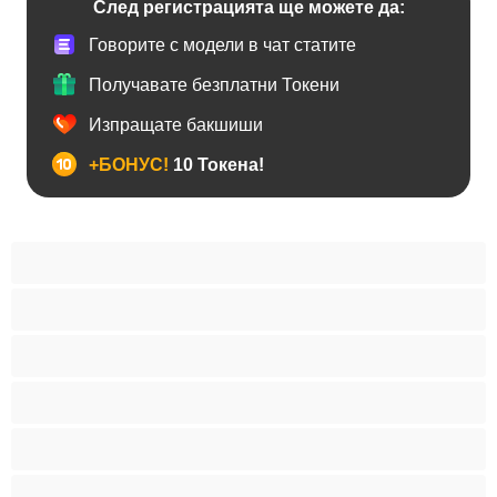
След регистрацията ще можете да:
Говорите с модели в чат статите
Получавате безплатни Токени
Изпращате бакшиши
+БОНУС!
10 Токена!
Анален
Бисексуални
Гейове
Голям пенис
Двойки
Колежани