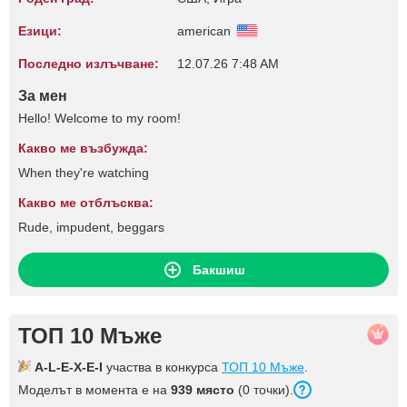
Езици:
american
Последно излъчване:
12.07.26 7:48 AM
За мен
Hello! Welcome to my room!
Какво ме възбужда:
When they're watching
Какво ме отблъсква:
Rude, impudent, beggars
Бакшиш
ТОП 10 Мъже
A-L-E-X-E-I
участва в конкурса
ТОП 10 Мъже
.
Моделът в момента е на
939 място
(0 точки).