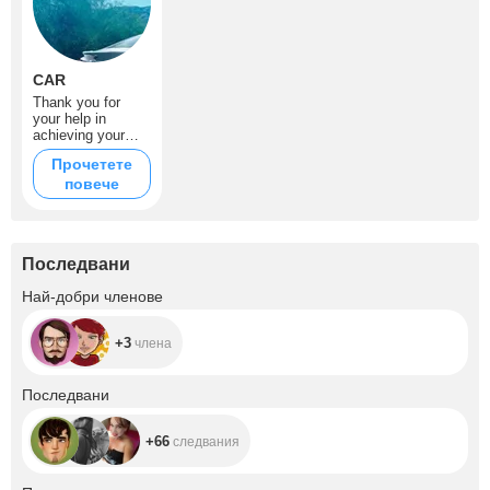
CAR
Thank you for
your help in
achieving your
dream.
Прочетете
повече
Последвани
+3
Най-добри членове
+3
члена
+66
Последвани
+66
следвания
+31