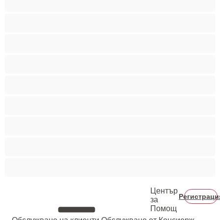
Гейове
Голям пенис
Двойки
Колежани
Космати мъжаги
Мускулести
Най-добри за личен чат
Хетеросексуални
Център
Регистраци
за
Помощ