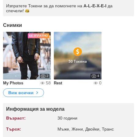
Изпратете Токени за да помогнете на
A-L-E-X-E-I
да
спечели!
Снимки
БЕЗПЛАТНО
50 Токена
2
4
58
0
My Photos
Rest
Виж всички
Информация за модела
Възраст:
30 години
Търся:
Мъже, Жени, Двойки, Транс