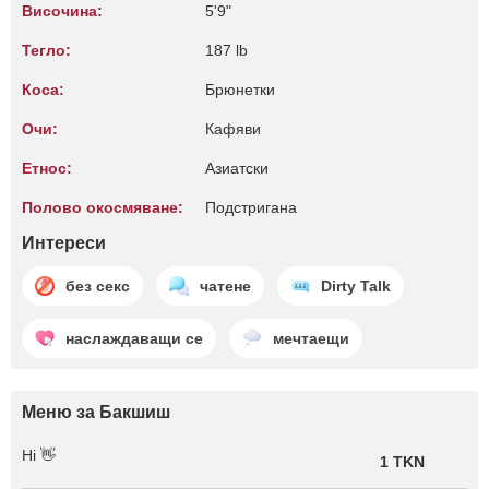
Височина:
5'9"
Тегло:
187 lb
Коса:
Брюнетки
Очи:
Кафяви
Етнос:
Азиатски
Полово окосмяване:
Подстригана
Интереси
без секс
чатене
Dirty Talk
наслаждаващи се
мечтаещи
Меню за Бакшиш
Hi 👋
1 TKN