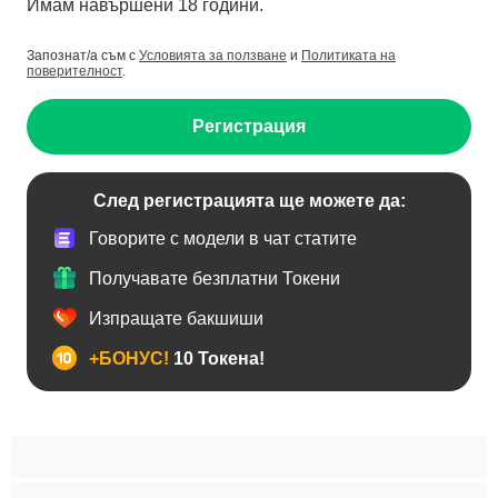
Имам навършени 18 години.
Запознат/а съм с
Условията за ползване
и
Политиката на
поверителност
.
Регистрация
След регистрацията ще можете да:
Говорите с модели в чат статите
Получавате безплатни Токени
Изпращате бакшиши
+БОНУС!
10 Токена!
Анален
Бисексуални