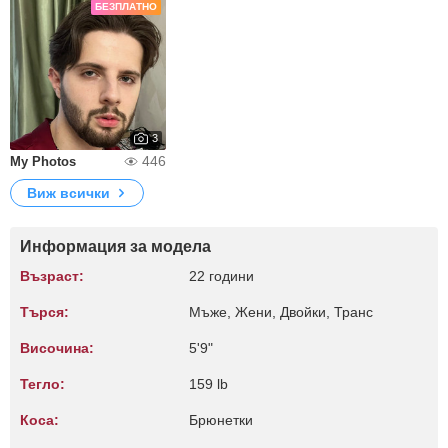
БЕЗПЛАТНО
3
446
My Photos
Виж всички
Информация за модела
Възраст:
22 години
Търся:
Мъже, Жени, Двойки, Транс
Височина:
5'9"
Тегло:
159 lb
Коса:
Брюнетки