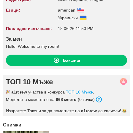
Езици:
american
Украински
Последно излъчване:
18.06.26 11:50 PM
За мен
Hello! Welcome to my room!
Бакшиш
ТОП 10 Мъже
a1rcrew
участва в конкурса
ТОП 10 Мъже
.
Моделът в момента е на
968 място
(0 точки).
Изпратете Токени за да помогнете на
a1rcrew
да
спечели!
Снимки