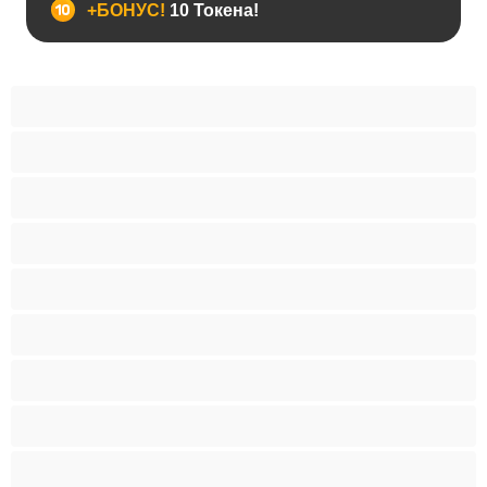
+БОНУС!
10 Токена!
Анален
Бисексуални
Гейове
Голям пенис
Двойки
Колежани
Космати мъжаги
Мускулести
Най-добри за личен чат