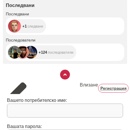
Последвани
+1
Последвани
+1
следване
+124
Последователи
+124
последователи
Влизане
Регистрация
Вашето потребителско име:
Вашата парола: