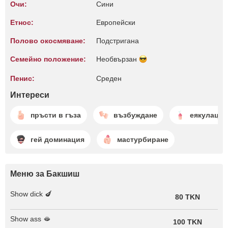
Очи:
Сини
Етнос:
Европейски
Полово окосмяване:
Подстригана
Семейно положение:
Необвързан
Пенис:
Среден
Интереси
пръсти в гъза
възбуждане
еякулация
гей доминация
мастурбиране
Меню за Бакшиш
Show dick 🍆
80 TKN
Show ass 🫦
100 TKN