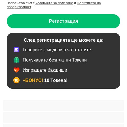
Запознат/а съм с
Условията за ползване
и
Политиката на
поверителност
.
Регистрация
След регистрацията ще можете да:
Говорите с модели в чат статите
Получавате безплатни Токени
Изпращате бакшиши
+БОНУС!
10 Токена!
Анален
Бисексуални
Гейове