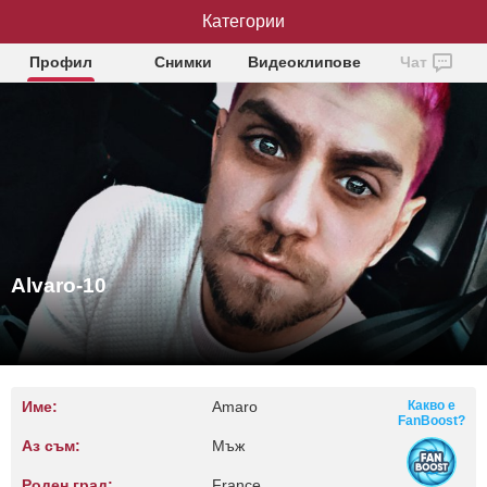
Категории
Alvaro-10
Профил
Снимки
Видеоклипове
Чат
Alvaro-10
Име:
Amaro
Какво е
FanBoost?
Аз съм:
Мъж
Роден град:
France