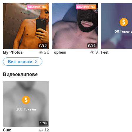
БЕЗПЛАТНО
БЕЗПЛАТНО
50 Токен
8
1
21
9
My Photos
Topless
Feet
Виж всички
Видеоклипове
200 Токена
1:39
12
Cum