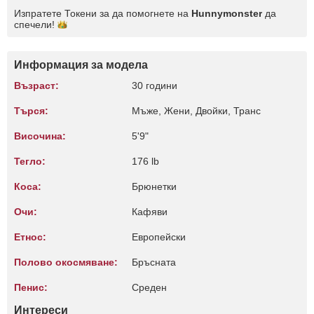
Изпратете Токени за да помогнете на
Hunnymonster
да
спечели!
Информация за модела
Възраст:
30 години
Търся:
Мъже, Жени, Двойки, Транс
Височина:
5'9"
Тегло:
176 lb
Коса:
Брюнетки
Очи:
Кафяви
Етнос:
Европейски
Полово окосмяване:
Бръсната
Пенис:
Среден
Интереси