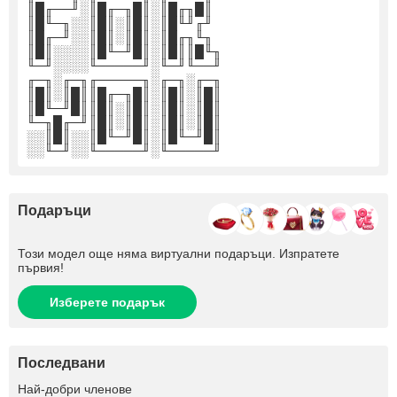
║█╓──╜░║█╓─╖█║░║█╓╖█║
║█╙─╖░░║█║░║█║░║█╙╜╓╜
║█╓─╜░░║█║░║█║░║█╓╖╙╖
║█║░░░░║█╙─╜█║░║█║║█╙╖
╙─╜░░░░╙─────╜░╙─╜╙──╜
╓─╖░╓─╖╓─────╖░╓─╖░╓─╖
║█║░║█║║█╓─╖█║░║█║░║█║
║█╙─╜█║║█║░║█║░║█║░║█║
╙─╖█╓─╜║█║░║█║░║█║░║█║
░░║█║░░║█╙─╜█║░║█╙─╜█║
░░╙─╜░░╙─────╜░╙─────╜
Подаръци
Този модел още няма виртуални подаръци. Изпратете
първия!
Изберете подарък
Последвани
+5
Най-добри членове