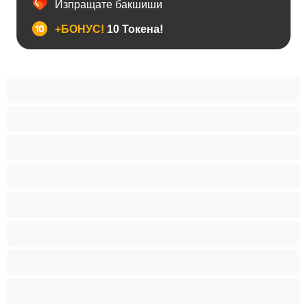
Изпращате бакшиши
+БОНУС!
10 Токена!
Анален
Бисексуални
Гейове
Голям пенис
Двойки
Колежани
Космати мъжаги
Мускулести