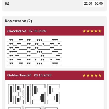
НД
22:00 - 00:00
Коментари (2)
SweetieEva
07.06.2026
_♥♥___♥♥__♥♥___♥♥♥_____♥♥♥__
_♥♥__♥♥___♥♥__♥♥__♥___♥♥__♥_
_♥♥_♥♥____♥♥__♥♥______♥♥____
_♥♥♥♥_____♥♥___♥♥♥_____♥♥♥__
_♥♥_♥♥____♥♥_____♥♥______♥♥_
_♥♥__♥♥___♥♥__♥__♥♥___♥__♥♥_
_♥♥___♥♥__♥♥___♥♥♥_____♥♥♥__
GoldenTeen20
29.10.2025
╓─╖╓──╖╓─╖╓────╖╓────╖
║█║║█╓╜║█║║█╓──╜║█╓──╜
║█╙╜╓╜░║█║║█╙──╖║█╙──╖
║█╓╖╙╖░║█║╙──╖█║╙──╖█║
║█║║█╙╖║█║╓──╜█║╓──╜█║
╙─╜╙──╜╙─╜╙────╜╙────╜
╓────╖░╓─────╖░╓────╖