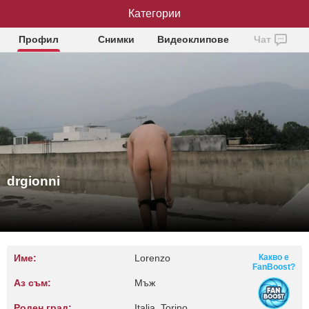
Категории
drgionni
Профил
Снимки
Видеоклипове
Чат
drgionni
Име:
Lorenzo
Какво е
FanBoost?
Аз съм:
Мъж
Роден град:
Italia, Torino