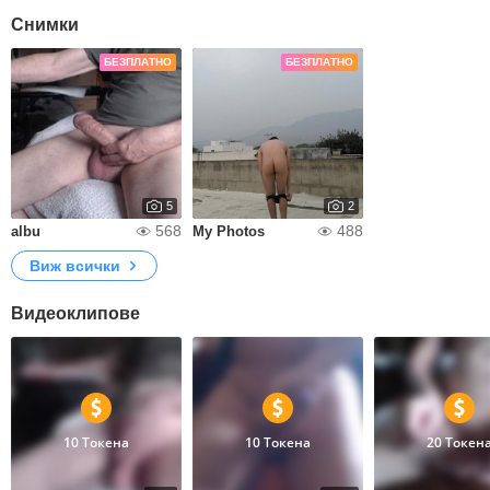
Снимки
БЕЗПЛАТНО
БЕЗПЛАТНО
5
2
568
488
albu
My Photos
Виж всички
Видеоклипове
10 Токена
10 Токена
20 Токен