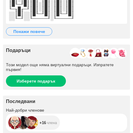
║█╙─╜█║║█║░║█║░║█║░║█║
╙─╖█╓─╜║█║░║█║░║█║░║█║
░░║█║░░║█╙─╜█║░║█╙─╜█║
░░╙─╜░░╙─────╜░╙─────╜
покажи повече
Подаръци
Този модел още няма виртуални подаръци. Изпратете
първия!
Изберете подарък
Последвани
+16
Най-добри членове
+16
члена