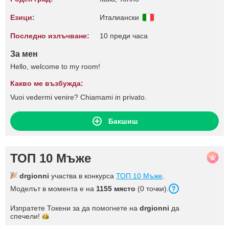
Езици:
Италиански
Последно излъчване:
10 преди часа
За мен
Hello, welcome to my room!
Какво ме възбужда:
Vuoi vedermi venire? Chiamami in privato.
Бакшиш
ТОП 10 Мъже
drgionni
участва в конкурса
ТОП 10 Мъже
.
Моделът в момента е на
1155 място
(0 точки).
Изпратете Токени за да помогнете на
drgionni
да
спечели!