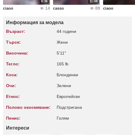
0:36
11:08
14
88
ciaoo
casso
ciaoo
Информация за модела
Възраст:
44 години
Търся:
Жени
Височина:
5'11"
Тегло:
165 lb
Коса:
Блондинки
Очи:
Зелени
Етнос:
Европейски
Полово окосмяване:
Подстригана
Пенис:
Голям
Интереси