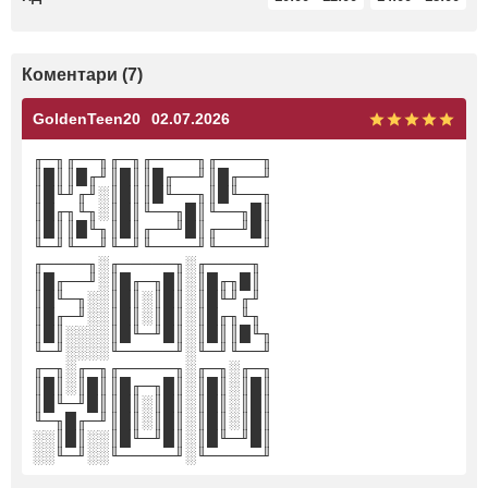
Коментари (7)
GoldenTeen20
02.07.2026
╓─╖╓──╖╓─╖╓────╖╓────╖
║█║║█╓╜║█║║█╓──╜║█╓──╜
║█╙╜╓╜░║█║║█╙──╖║█╙──╖
║█╓╖╙╖░║█║╙──╖█║╙──╖█║
║█║║█╙╖║█║╓──╜█║╓──╜█║
╙─╜╙──╜╙─╜╙────╜╙────╜
╓────╖░╓─────╖░╓────╖
║█╓──╜░║█╓─╖█║░║█╓╖█║
║█╙─╖░░║█║░║█║░║█╙╜╓╜
║█╓─╜░░║█║░║█║░║█╓╖╙╖
║█║░░░░║█╙─╜█║░║█║║█╙╖
╙─╜░░░░╙─────╜░╙─╜╙──╜
╓─╖░╓─╖╓─────╖░╓─╖░╓─╖
║█║░║█║║█╓─╖█║░║█║░║█║
║█╙─╜█║║█║░║█║░║█║░║█║
╙─╖█╓─╜║█║░║█║░║█║░║█║
░░║█║░░║█╙─╜█║░║█╙─╜█║
░░╙─╜░░╙─────╜░╙─────╜