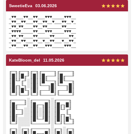
SweetieEva
03.06.2026
_♥♥___♥♥__♥♥___♥♥♥_____♥♥♥__
_♥♥__♥♥___♥♥__♥♥__♥___♥♥__♥_
_♥♥_♥♥____♥♥__♥♥______♥♥____
_♥♥♥♥_____♥♥___♥♥♥_____♥♥♥__
_♥♥_♥♥____♥♥_____♥♥______♥♥_
_♥♥__♥♥___♥♥__♥__♥♥___♥__♥♥_
_♥♥___♥♥__♥♥___♥♥♥_____♥♥♥__
KateBloom_del
11.05.2026
╓─╖╓──╖╓─╖╓────╖╓────╖
║█║║█╓╜║█║║█╓──╜║█╓──╜
║█╙╜╓╜░║█║║█╙──╖║█╙──╖
║█╓╖╙╖░║█║╙──╖█║╙──╖█║
║█║║█╙╖║█║╓──╜█║╓──╜█║
╙─╜╙──╜╙─╜╙────╜╙────╜
╓────╖░╓─────╖░╓────╖
║█╓──╜░║█╓─╖█║░║█╓╖█║
║█╙─╖░░║█║░║█║░║█╙╜╓╜
║█╓─╜░░║█║░║█║░║█╓╖╙╖
║█║░░░░║█╙─╜█║░║█║║█╙╖
╙─╜░░░░╙─────╜░╙─╜╙──╜
╓─╖░╓─╖╓─────╖░╓─╖░╓─╖
║█║░║█║║█╓─╖█║░║█║░║█║