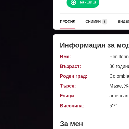
Бакшиш
ПРОФИЛ
СНИМКИ
8
ВИДЕ
Информация за мо
Име:
Elmilton
Възраст:
36 годин
Роден град:
Colombia
Търся:
Мъже, Же
Езици:
american
Височина:
5'7"
За мен