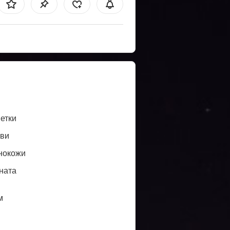
етки
ви
нокожи
ната
м