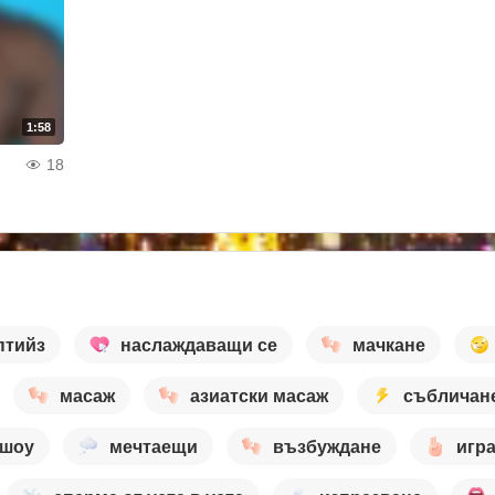
1:58
18
птийз
наслаждаващи се
мачкане
масаж
азиатски масаж
събличан
 шоу
мечтаещи
възбуждане
игра