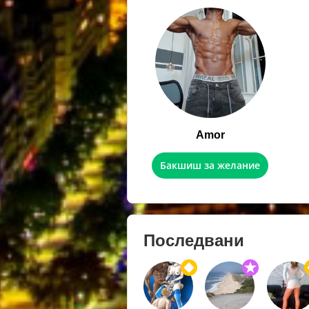
Amor
Бакшиш за желание
Последвани