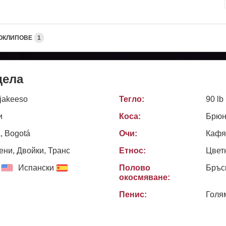
ОКЛИПОВЕ
1
дела
njakeeso
Тегло:
90 lb
и
Коса:
Брюн
, Bogotá
Очи:
Кафя
ни, Двойки, Транс
Етнос:
Цвет
Испански
Полово
Бръс
окосмяване:
Пенис:
Голя