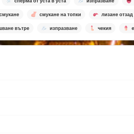
сперма от уста в уста
изпразване
смукане
смукане на топки
лизане отзад
шване вътре
изпразване
чекия