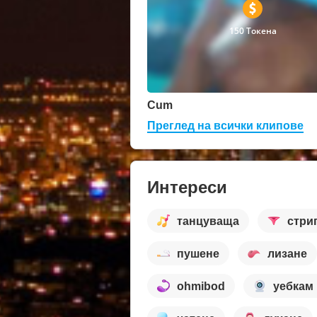
150 Токена
Cum
Преглед на всички клипове
Интереси
танцуваща
стри
пушене
лизане
ohmibod
уебкам