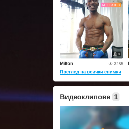
БЕЗПЛАТНО
4
Milton
3255
Преглед на всички снимки
Видеоклипове
1