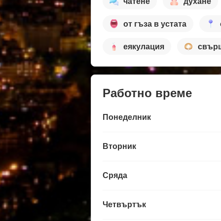
чатене
духане
от гъза в устата
еякулация
свър
Работно време
Понеделник
Вторник
Сряда
Четвъртък