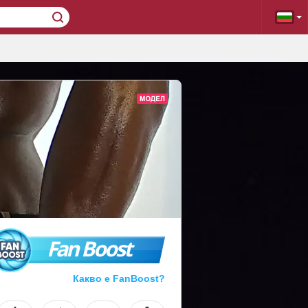
Fan Boost
Какво е FanBoost?