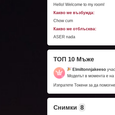
Hello! Welcome to my room!
Какво ме възбужда:
Chow cum
Какво ме отблъсква:
ASER nada
ТОП 10 Мъже
Elmiltonnjakeeso
учас
Моделът в момента е на
Изпратете Токени за да помогн
Снимки
8