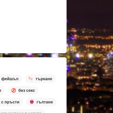
фейшъл
търкане
е
без секс
 с пръсти
гълтане