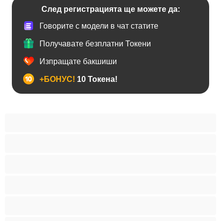
След регистрацията ще можете да:
Говорите с модели в чат статите
Получавате безплатни Токени
Изпращате бакшиши
+БОНУС!
10 Токена!
Анален
Бисексуални
Гейове
Голям пенис
Двойки