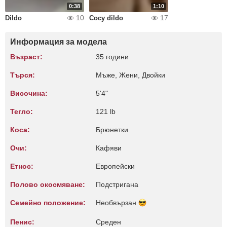
0:38
1:10
10
17
Dildo
Cocy dildo
Информация за модела
Възраст:
35 години
Търся:
Мъже, Жени, Двойки
Височина:
5'4"
Тегло:
121 lb
Коса:
Брюнетки
Очи:
Кафяви
Етнос:
Европейски
Полово окосмяване:
Подстригана
Семейно положение:
Необвързан
Пенис:
Среден