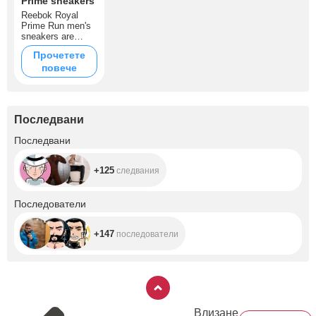
Prime sneakers
Reebok Royal
Prime Run men's
sneakers are
designed for those
Прочетете
who value comfort
повече
and style.
Последвани
+125
Последвани
+125
следвания
+147
Последователи
+147
последователи
Влизане