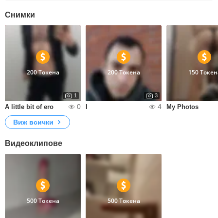
Снимки
200 Токена
200 Токена
150 Токен
1
3
0
4
A little bit of ero
I
My Photos
Виж всички
Видеоклипове
500 Токена
500 Токена