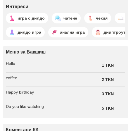
Интереси
игра с дилдо
чатене
чекия
п
дилдо игра
анална игра
дийптроут
Меню за Бакшиш
Hello
1 TKN
coffee
2 TKN
Happy birthday
3 TKN
Do you like watching
5 TKN
Коментари (0)