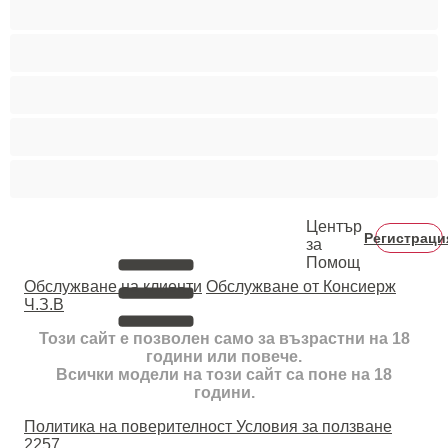
Колежани
Космати мъжаги
Мускулести
Най-добри за личен чат
Хетеросексуални
Център
Регистраци
за
Помощ
Oбслужване на клиенти
Обслужване от Консиерж
Ч.З.В
Този сайт е позволен само за възрастни на 18
години или повече.
Всички модели на този сайт са поне на 18
години.
Политика на поверителност
Условия за ползване
2257