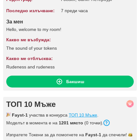
Последно излъчване:
7 преди часа
За мен
Hello, welcome to my room!
Какво ме възбужда:
The sound of your tokens
Какво ме отблъсква:
Rudeness and rudeness
Бакшиш
ТОП 10 Мъже
Fayst-1
участва в конкурса
ТОП 10 Мъже
.
Моделът в момента е на
1201 място
(0 точки).
Изпратете Токени за да помогнете на
Fayst-1
да
спечели!