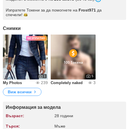
Изпратете Токени за да помогнете на
Frost971
да
спечели!
Снимки
БЕЗПЛАТНО
100 Токена
1
5
239
3
My Photos
Completely naked
Виж всички
Информация за модела
Възраст:
28 години
Търся:
Мъже