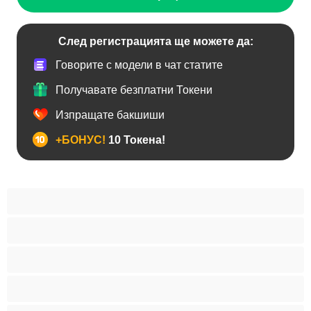
След регистрацията ще можете да:
Говорите с модели в чат статите
Получавате безплатни Токени
Изпращате бакшиши
+БОНУС!
10 Токена!
Анален
Бисексуални
Гейове
Голям пенис
Двойки