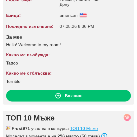
Дону
Езици:
american
Последно излъчване:
07.08.26 8:36 PM
За мен
Hello! Welcome to my room!
Какво ме възбужда:
Tattoo
Какво ме отблъсква:
Terrible
Бакшиш
ТОП 10 Мъже
Frost971
участва в конкурса
ТОП 10 Мъже
.
Моделът в момента е на
256 място
(50 точки).