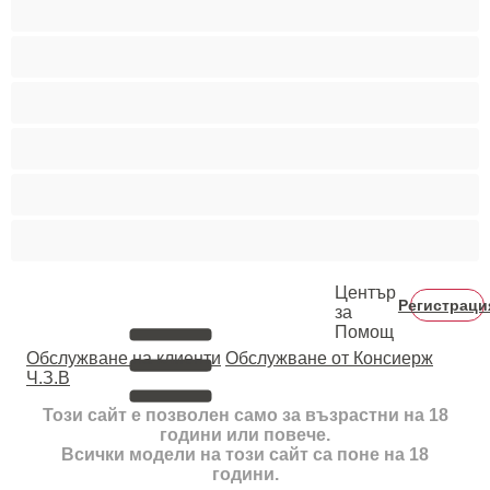
Колежани
Космати мъжаги
Мускулести
Най-добри за личен чат
Хетеросексуални
Център
Регистраци
за
Помощ
Oбслужване на клиенти
Обслужване от Консиерж
Ч.З.В
Този сайт е позволен само за възрастни на 18
години или повече.
Всички модели на този сайт са поне на 18
години.