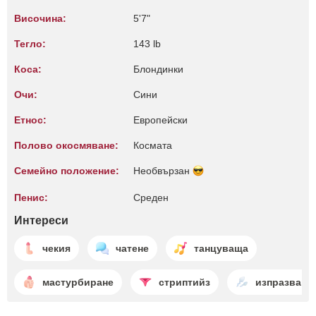
Височина:
5'7"
Тегло:
143 lb
Коса:
Блондинки
Очи:
Сини
Етнос:
Европейски
Полово окосмяване:
Космата
Семейно положение:
Необвързан
Пенис:
Среден
Интереси
чекия
чатене
танцуваща
мастурбиране
стриптийз
изпразване