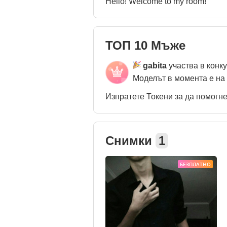
Hello! Welcome to my room!
ТОП 10 Мъже
gabita
участва в конк
Моделът в момента е на
Изпратете Токени за да помогн
Снимки
1
БЕЗПЛАТНО