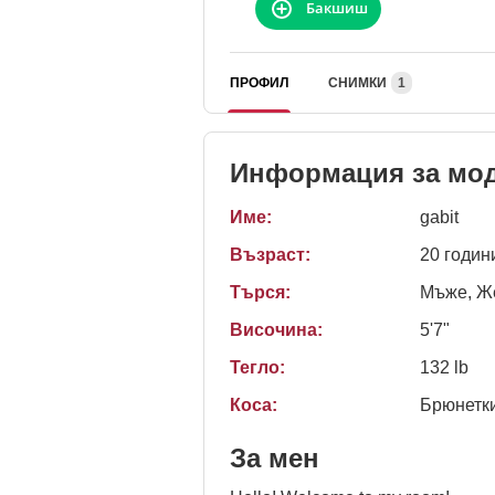
Бакшиш
ПРОФИЛ
СНИМКИ
1
Информация за мо
Име:
gabit
Възраст:
20 годин
Търся:
Мъже, Же
Височина:
5'7"
Тегло:
132 lb
Коса:
Брюнетк
За мен