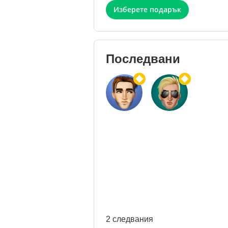
Изберете подарък
Последвани
2 следвания