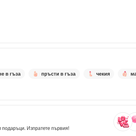
не в гъза
пръсти в гъза
чекия
м
 подаръци. Изпратете първия!