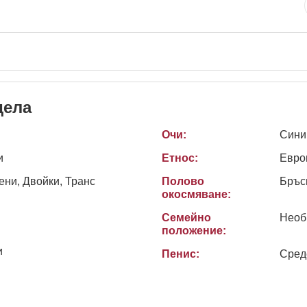
дела
Очи:
Сини
и
Етнос:
Евро
ни, Двойки, Транс
Полово
Бръс
окосмяване:
Семейно
Необ
положение:
и
Пенис:
Сред