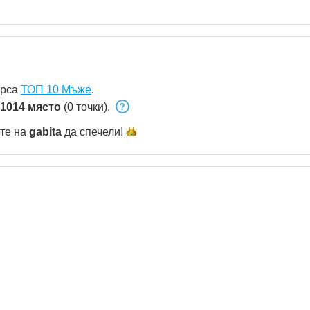
урса
ТОП 10 Мъже
.
1014 място
(0 точки).
ете на
gabita
да
спечели!