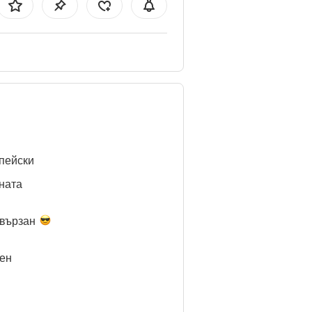
пейски
ната
вързан
ен