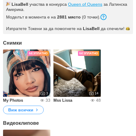
LisaBell
участва в конкурса
Queen of Queens
за Латинска
Америка.
Моделът в момента е на
2881 място
(0 точки).
Изпратете Токени за да помогнете на
LisaBell
да
спечели!
Снимки
БЕЗПЛАТНО
БЕЗПЛАТНО
3
14
33
48
My Photos
Mss Lissa
Виж всички
Видеоклипове