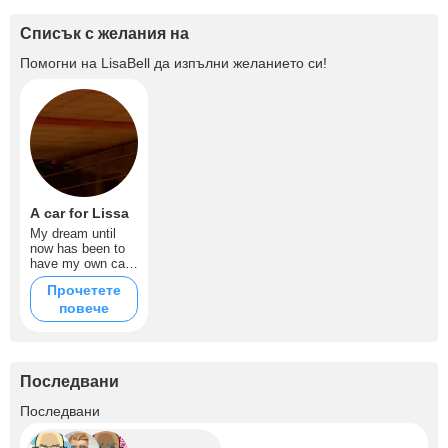
Списък с желания на
Помогни на
LisaBell
да изпълни желанието си!
A car for Lissa
My dream until
now has been to
have my own car,
every help from
Прочетете
you will make me
повече
very happy.
Последвани
+6
Последвани