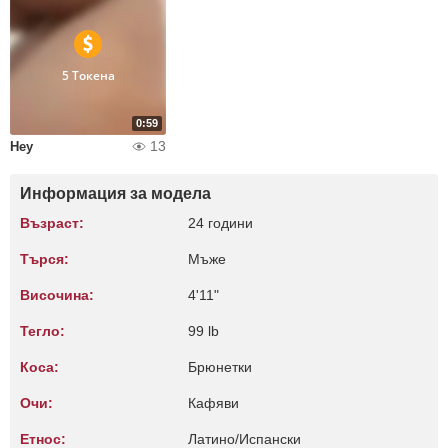
5 Токена
0:59
13
Hey
Информация за модела
Възраст:
24 години
Търся:
Мъже
Височина:
4'11"
Тегло:
99 lb
Коса:
Брюнетки
Очи:
Кафяви
Етнос:
Латино/Испански