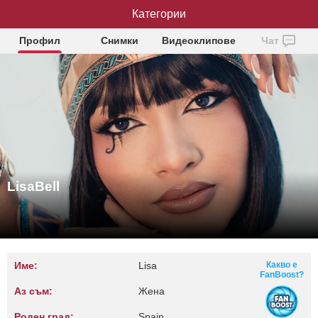
Категории
LisaBell
Профил
Снимки
Видеоклипове
Чат
LisaBell
Име:
Lisa
Какво е
FanBoost?
Аз съм:
Жена
Роден град:
Spain