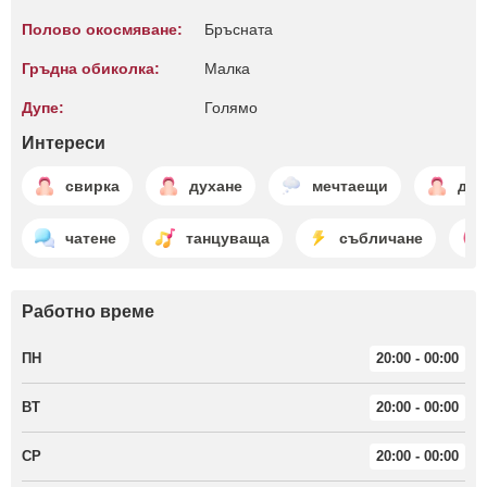
Полово окосмяване:
Бръсната
Гръдна обиколка:
Малкa
Дупе:
Голямо
Интереси
свирка
духане
мечтаещи
дух
чатене
танцуваща
събличане
Работно време
ПН
20:00 - 00:00
ВТ
20:00 - 00:00
СР
20:00 - 00:00