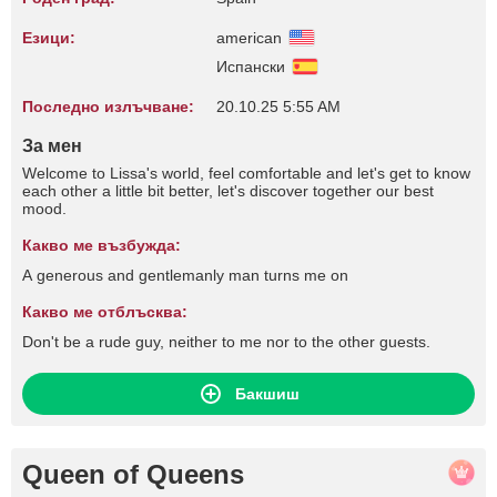
Езици:
american
Испански
Последно излъчване:
20.10.25 5:55 AM
За мен
Welcome to Lissa's world, feel comfortable and let's get to know
each other a little bit better, let's discover together our best
mood.
Какво ме възбужда:
A generous and gentlemanly man turns me on
Какво ме отблъсква:
Don't be a rude guy, neither to me nor to the other guests.
Бакшиш
Queen of Queens