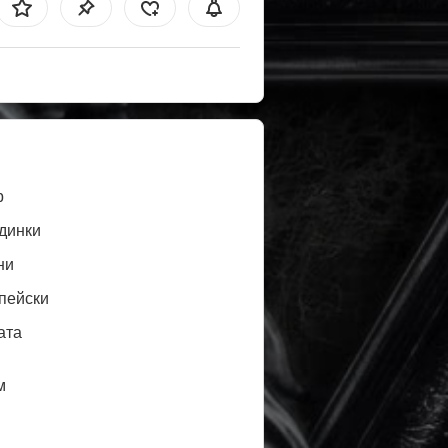
b
динки
ни
пейски
ата
м