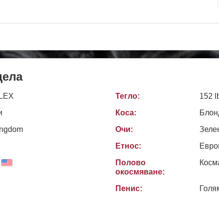
дела
LEX
Тегло:
152 l
и
Коса:
Блон
ingdom
Очи:
Зеле
Етнос:
Евро
Полово
Косм
окосмяване:
Пенис:
Голя