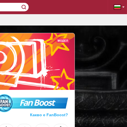
Fan Boost
Какво е FanBoost?