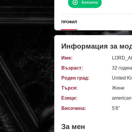
Бакшиш
ПРОФИЛ
Информация за мо
Име:
LORD_A
Възраст:
32 годин
Роден град:
United K
Търся:
Жени
Езици:
american
Височина:
5'8"
За мен