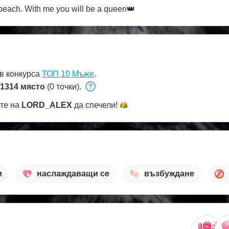
e beach. With me you will be a queen👑
в конкурса
ТОП 10 Мъже
.
1314 място
(0 точки).
ете на
LORD_ALEX
да
спечели!
и
наслаждаващи се
възбуждане