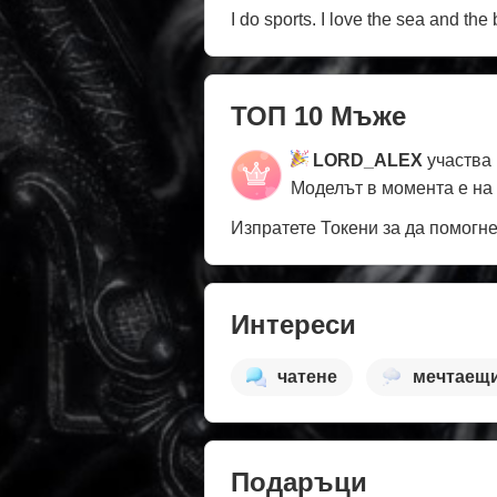
I do sports. I love the sea and th
ТОП 10 Мъже
LORD_ALEX
участва 
Моделът в момента е на
Изпратете Токени за да помогн
Интереси
чатене
мечтаещ
Подаръци