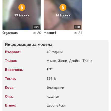
33 Токена
14 Токена
2:29
0:31
20
21
0rgazmus
mastur4
Информация за модела
Възраст:
40 години
Търся:
Мъже, Жени, Двойки, Транс
Височина:
5'7"
Тегло:
176 lb
Коса:
Блондинки
Очи:
Кафяви
Етнос:
Европейски