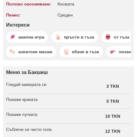
Полово окосмяване:
Космата
Пенис:
Среден
Интереси
анална игра
пръсти в гъза
от гъза в 
азиатски масаж
ебане в гъза
лизане 
Меню за Бакшиш
Гледай камерата си
3 TKN
Покажи краката
5 TKN
Покажи путката
10 TKN
Съблечи се чисто гола
12 TKN