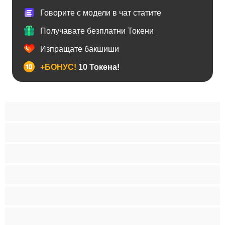
Говорите с модели в чат статите
Получавате безплатни Токени
Изпращате бакшиши
+БОНУС!
10 Токена!
Анален
Бисексуални
Гейове
Голям пенис
Двойки
Колежани