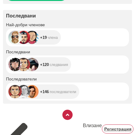
Последвани
+19
Най-добри членове
+19
члена
+120
Последвани
+120
следвания
+146
Последователи
+146
последователи
Влизане
Регистрация