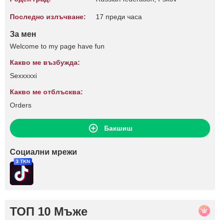
Последно излъчване:
17 преди часа
За мен
Welcome to my page have fun
Какво ме възбужда:
Sexxxxxi
Какво ме отблъсква:
Orders
Бакшиш
Социални мрежи
3 TKN
ТОП 10 Мъже