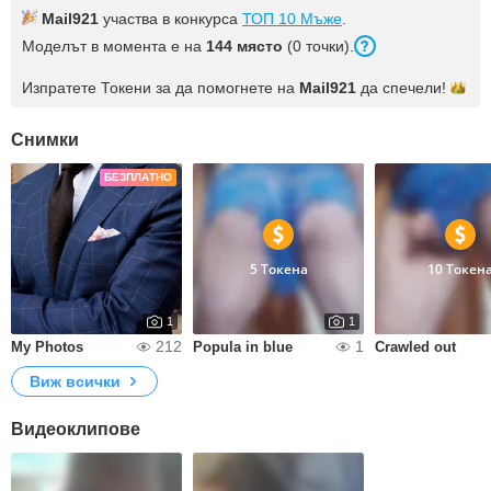
Mail921
участва в конкурса
ТОП 10 Мъже
.
Моделът в момента е на
144 място
(0 точки).
Изпратете Токени за да помогнете на
Mail921
да
спечели!
Снимки
БЕЗПЛАТНО
5 Токена
10 Токен
1
1
212
1
My Photos
Popula in blue
Crawled out
Виж всички
Видеоклипове