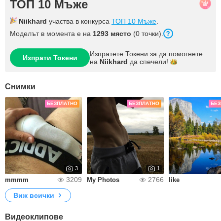
ТОП 10 Мъже
Niikhard
участва в конкурса
ТОП 10 Мъже
.
Моделът в момента е на
1293 място
(0 точки).
Изпратете Токени за да помогнете
Изпрати Токени
на
Niikhard
да
спечели!
Снимки
БЕЗПЛАТНО
БЕЗПЛАТНО
БЕЗ
3
1
3209
2766
mmmm
My Photos
like
Виж всички
Видеоклипове