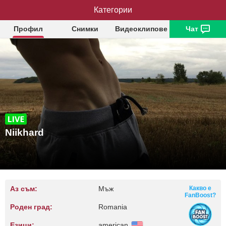
Категории
Niikhard
Профил
Снимки
Видеоклипове
Чат
Niikhard
Аз съм:
Мъж
Какво е
FanBoost?
Роден град:
Romania
Езици:
american