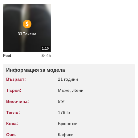
33 Токена
1:10
45
Feet
Информация за модела
Възраст:
21 години
Търся:
Мъже, Жени
Височина:
5'9"
Тегло:
176 lb
Коса:
Брюнетки
Очи:
Кафяви