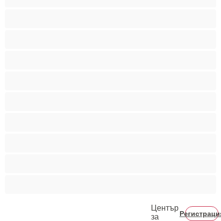
Бисексуални
Гейове
Голям пенис
Двойки
Колежани
Космати мъжаги
Мускулести
Най-добри за личен чат
Хетеросексуални
Център
Регистраци
за