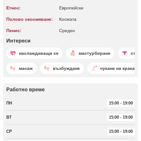
Етнос:
Европейски
Полово окосмяване:
Космата
Пенис:
Среден
Интереси
наслаждаващи се
мастурбиране
стри
масаж
възбуждане
чукане на крака
Работно време
ПН
15:00 - 19:00
ВТ
15:00 - 19:00
СР
15:00 - 19:00