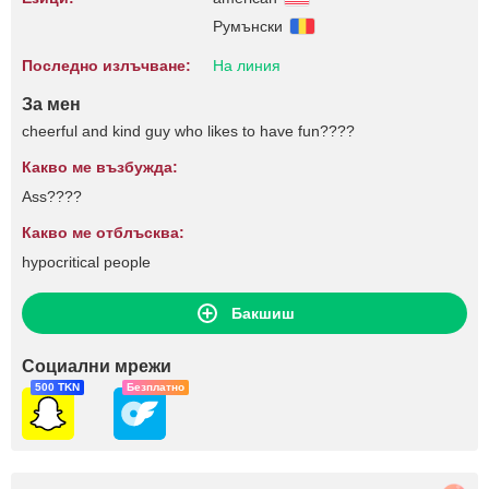
Румънски
Последно излъчване:
На линия
За мен
cheerful and kind guy who likes to have fun????
Какво ме възбужда:
Ass????
Какво ме отблъсква:
hypocritical people
Бакшиш
Социални мрежи
500 TKN
Безплатно