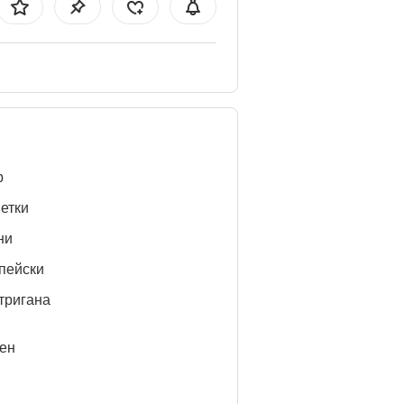
b
етки
ни
пейски
тригана
ен