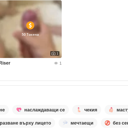
50 Токена
1
Riser
1
не
наслаждаващи се
чекия
маст
разване върху лицето
мечтаещи
без се