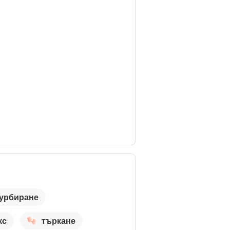
урбиране
кс
търкане