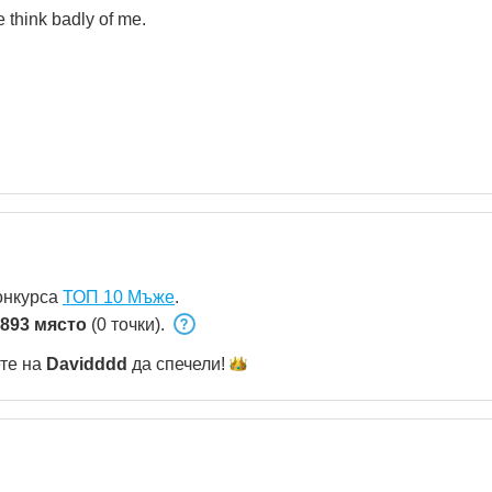
 think badly of me.
онкурса
ТОП 10 Мъже
.
893 място
(0 точки).
ете на
Davidddd
да
спечели!