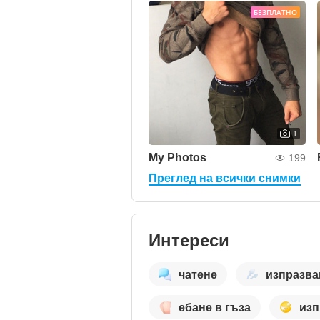
БЕЗПЛАТНО
1
My Photos
199
Преглед на всички снимки
Интереси
чатене
изпразва
ебане в гъза
изп