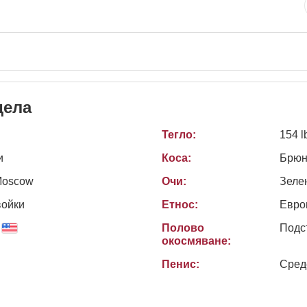
дела
Тегло:
154 l
и
Коса:
Брюн
Moscow
Очи:
Зеле
войки
Етнос:
Евро
Полово
Подс
окосмяване:
Пенис:
Сред