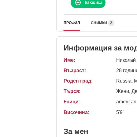
Бакшиш
ПРОФИЛ
СНИМКИ
2
Информация за мо
Име:
Николай
Възраст:
28 годин
Роден град:
Russia, 
Търся:
Жени, Д
Езици:
american
Височина:
5'9"
За мен