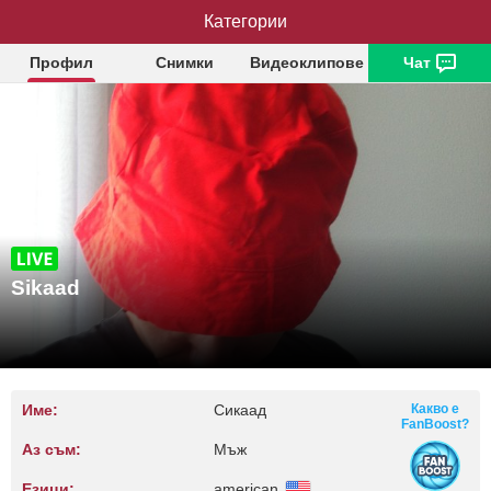
Категории
Sikaad
Профил
Снимки
Видеоклипове
Чат
Sikaad
Име:
Сикаад
Какво е
FanBoost?
Аз съм:
Мъж
Езици:
american