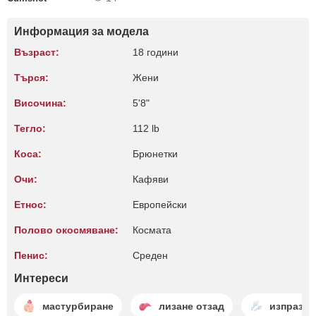
Информация за модела
Възраст:
18 години
Търся:
Жени
Височина:
5'8"
Тегло:
112 lb
Коса:
Брюнетки
Очи:
Кафяви
Етнос:
Европейски
Полово окосмяване:
Космата
Пенис:
Среден
Интереси
мастурбиране
лизане отзад
изпразва