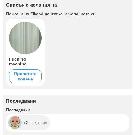
Списък с желания на
Помогни на
Sikaad
да изпълни желанието си!
Fucking
machine
Прочетете
повече
Последвани
+2
Последвани
+2
следвания