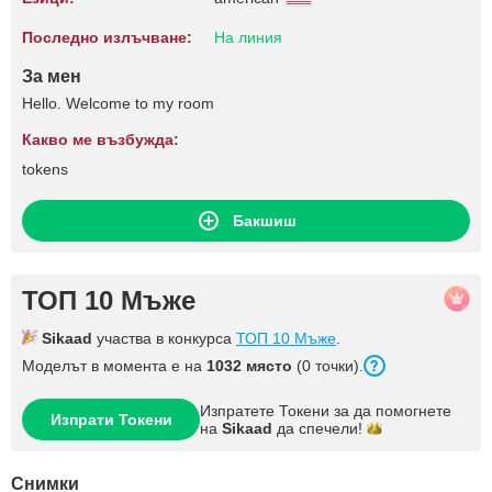
Последно излъчване:
На линия
За мен
Hello. Welcome to my room
Какво ме възбужда:
tokens
Бакшиш
ТОП 10 Мъже
Sikaad
участва в конкурса
ТОП 10 Мъже
.
Моделът в момента е на
1032 място
(0 точки).
Изпратете Токени за да помогнете
Изпрати Токени
на
Sikaad
да
спечели!
Снимки