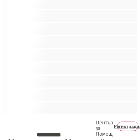
Гейове
Голям пенис
Двойки
Колежани
Космати мъжаги
Мускулести
Най-добри за личен чат
Хетеросексуални
Център
Регистраци
за
Помощ