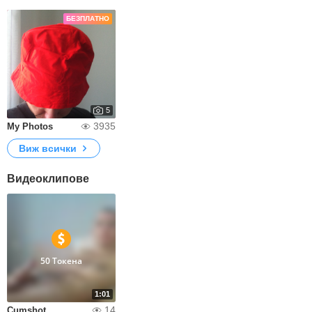
БЕЗПЛАТНО
5
3935
My Photos
Виж всички
Видеоклипове
50 Токена
1:01
14
Cumshot