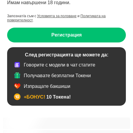
Имам навършени 18 години.
Запознат/а съм с
Условията за ползване
и
Политиката на
поверителност
.
Регистрация
След регистрацията ще можете да:
Говорите с модели в чат статите
Получавате безплатни Токени
Изпращате бакшиши
+БОНУС!
10 Токена!
Анален
Бисексуални