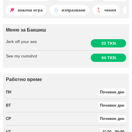
анална игра
изпразване
чекия
Меню за Бакшиш
Jerk off your ass
33 TKN
See my cumshot
44 TKN
Работно време
ПН
Почивен ден
ВТ
Почивен ден
СР
Почивен ден
ЧТ
11:00 - 00:00