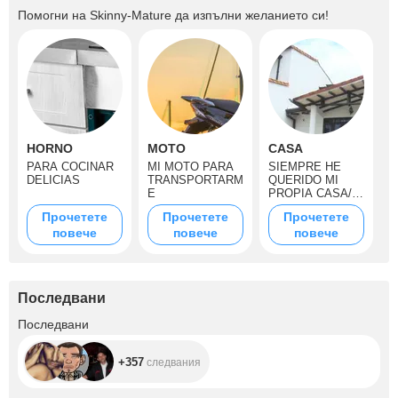
Помогни на
Skinny-Mature
да изпълни желанието си!
HORNO
MOTO
CASA
PARA COCINAR
MI MOTO PARA
SIEMPRE HE
DELICIAS
TRANSPORTARM
QUERIDO MI
E
PROPIA CASA/
MY OWN HOUSE
Прочетете
Прочетете
Прочетете
повече
повече
повече
Последвани
+357
Последвани
+357
следвания