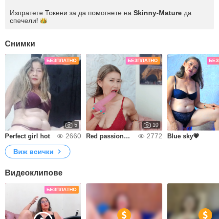
Изпратете Токени за да помогнете на
Skinny-Mature
да
спечели!
Снимки
БЕЗПЛАТНО
БЕЗПЛАТНО
БЕЗ
5
10
2660
2772
Perfect girl hot
Red passion🍒🍒💗
Blue sky💗
Виж всички
Видеоклипове
БЕЗПЛАТНО