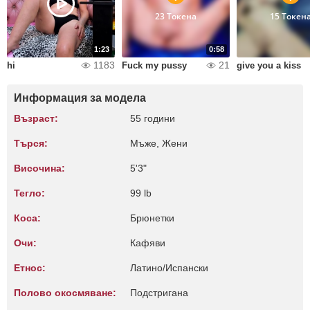
23 Токена
15 Токен
1:23
0:58
1183
21
hi
Fuck my pussy
give you a kiss
Информация за модела
Възраст:
55 години
Търся:
Мъже, Жени
Височина:
5'3"
Тегло:
99 lb
Коса:
Брюнетки
Очи:
Кафяви
Етнос:
Латино/Испански
Полово окосмяване:
Подстригана