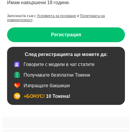
Имам навършени 18 години.
Запознат/а съм с
Условията за ползване
и
Политиката на
поверителност
.
Регистрация
След регистрацията ще можете да:
Говорите с модели в чат статите
Получавате безплатни Токени
Изпращате бакшиши
+БОНУС!
10 Токена!
Анален
Бисексуални