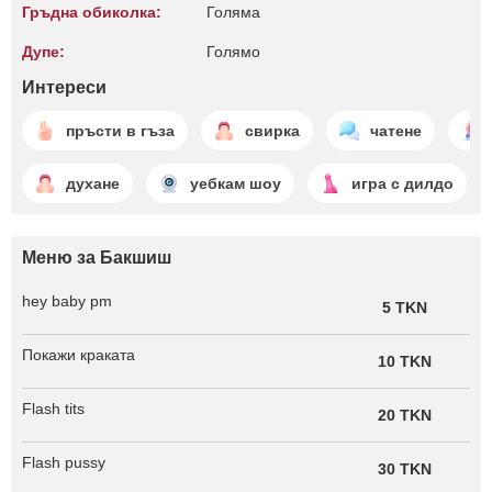
Гръдна обиколка:
Голяма
Дупе:
Голямо
Интереси
пръсти в гъза
свирка
чатене
духане
уебкам шоу
игра с дилдо
Меню за Бакшиш
hey baby pm
5 TKN
Покажи краката
10 TKN
Flash tits
20 TKN
Flash pussy
30 TKN