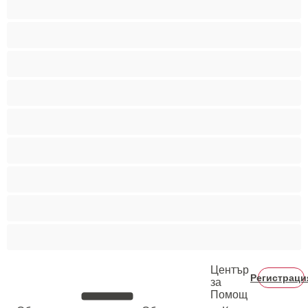
Гейове
Голям пенис
Двойки
Колежани
Космати мъжаги
Мускулести
Най-добри за личен чат
Хетеросексуални
Център
Регистраци
за
Помощ