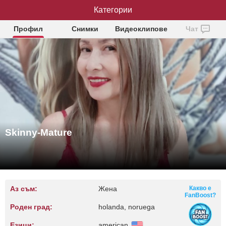
Skinny-Mature
Категории
Профил
Снимки
Видеоклипове
Чат
Skinny-Mature
Аз съм:
Жена
Какво е
FanBoost?
Роден град:
holanda, noruega
Езици:
american