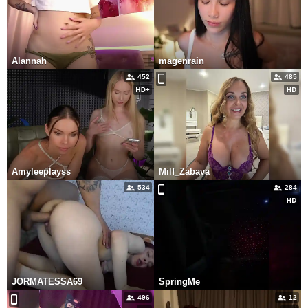
Alannah
magenrain
452
485
Amyleeplayss
Milf_Zabava
534
284
JORMATESSA69
SpringMe
496
12