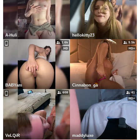
A-Huli
hellokitty23
1.6k
5.5k
BABYam
Cinnabon_ga
608
41
VeLQiR
maddyluxe