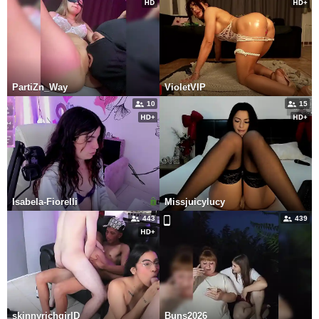
PartiZn_Way
VioletVIP
10
15
Isabela-Fiorelli
Missjuicylucy
443
439
skinnyrichgirlD
Buns2026