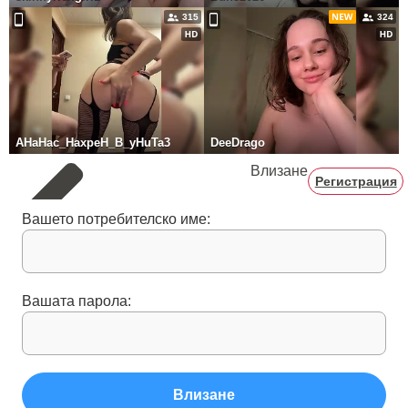
315
324
AHaHac_HaxpeH_B_yHuTa3
DeeDrago
Влизане
Регистрация
Вашето потребителско име:
Вашата парола:
Влизане