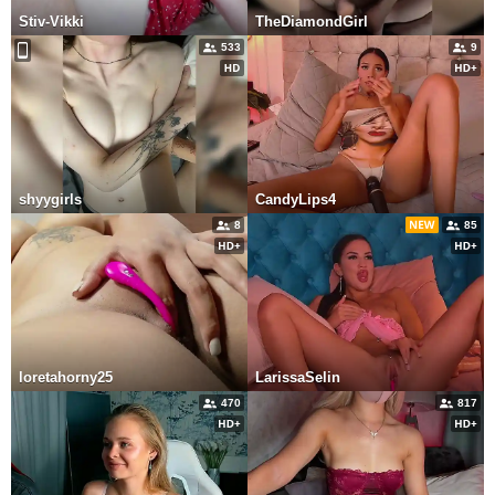
Stiv-Vikki
TheDiamondGirl
533
9
shyygirls
CandyLips4
8
85
loretahorny25
LarissaSelin
470
817