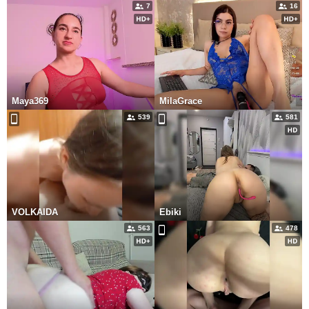
7
16
Maya369
MilaGrace
539
581
VOLKAIDA
Ebiki
563
478