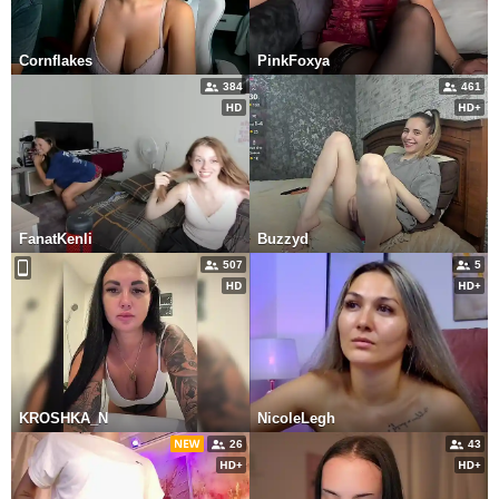
Cornflakes
PinkFoxya
384
461
FanatKenli
Buzzyd
507
5
KROSHKA_N
NicoleLegh
26
43