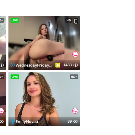
1433
WednesdayFridayAddams
39
EmilyNovaa