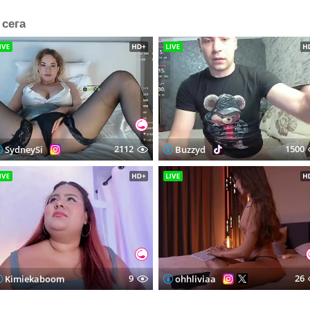
сега
2112
1500
SydneySi
Buzzyd
9
26
Kimiekaboom
ohhliviaa