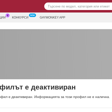
ЦИИ
КОНКУРСИ
GAYMONKEY APP
филът е деактивиран
офил е деактивиран. Информацията за този профил не е налична.