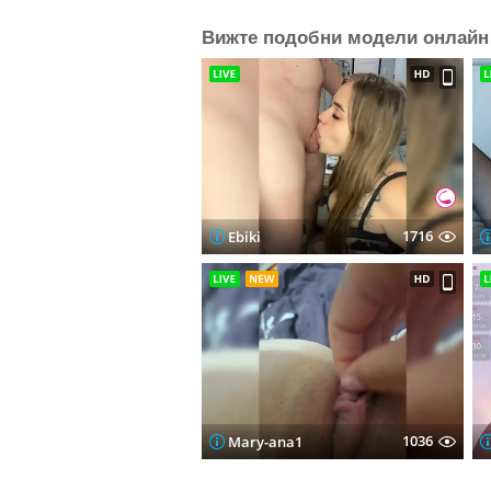
Вижте подобни модели онлайн 
1716
Ebiki
1036
Mary-ana1