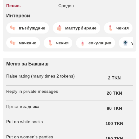
Пенис:
Среден
Интереси
възбуждане
мастурбиране
чекия
мачкане
чекия
еякулация
уеб
Меню за Бакшиш
Raise rating (many times 2 tokens)
2 TKN
Reply in private messages
20 TKN
Пръст в задника
60 TKN
Put on white socks
100 TKN
Put on women's panties
150 TKN