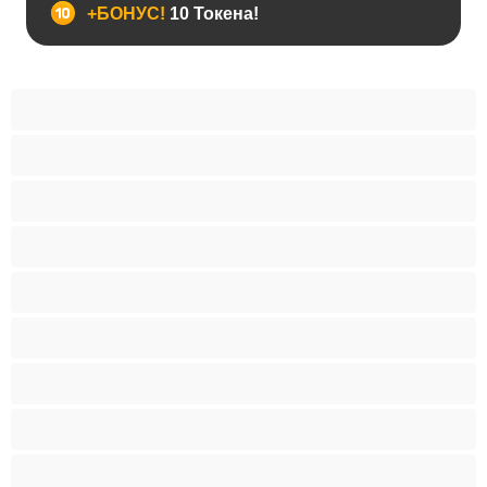
+БОНУС!
10 Токена!
Анален
Бисексуални
Гейове
Голям пенис
Двойки
Колежани
Космати мъжаги
Мускулести
Най-добри за личен чат