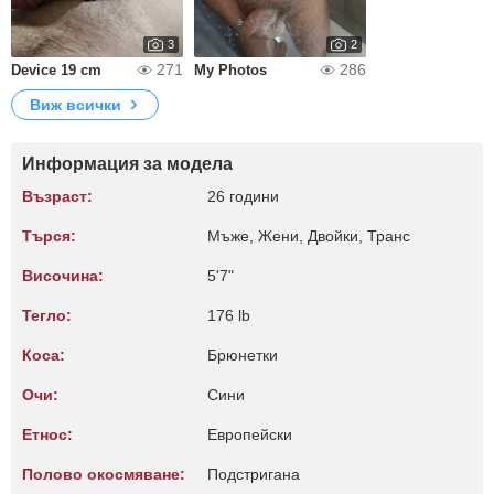
3
2
271
286
Device 19 cm
My Photos
Виж всички
Информация за модела
Възраст:
26 години
Търся:
Мъже, Жени, Двойки, Транс
Височина:
5'7"
Тегло:
176 lb
Коса:
Брюнетки
Очи:
Сини
Етнос:
Европейски
Полово окосмяване:
Подстригана