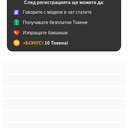
След регистрацията ще можете да:
Говорите с модели в чат статите
Получавате безплатни Токени
Изпращате бакшиши
+БОНУС!
10 Токена!
Анален
Бисексуални
Гейове
Голям пенис
Двойки
Колежани