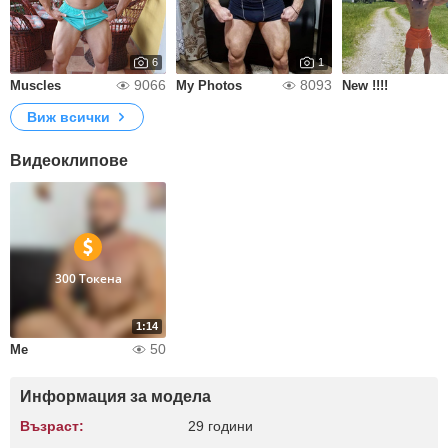
6
1
9066
8093
Muscles
My Photos
New !!!!
Виж всички
Видеоклипове
300 Токена
1:14
50
Me
Информация за модела
Възраст:
29 години