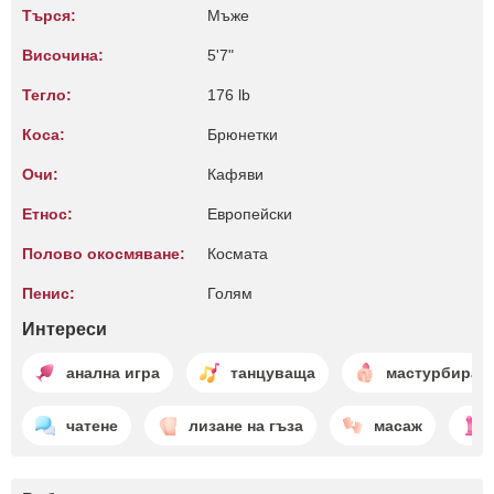
Търся:
Мъже
Височина:
5'7"
Тегло:
176 lb
Коса:
Брюнетки
Очи:
Кафяви
Етнос:
Европейски
Полово окосмяване:
Космата
Пенис:
Голям
Интереси
анална игра
танцуваща
мастурбиран
чатене
лизане на гъза
масаж