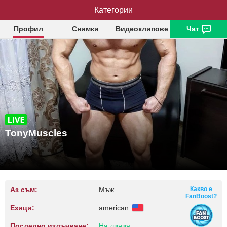
TonyMuscles
Категории
Профил
Снимки
Видеоклипове
Чат
TonyMuscles
Аз съм:
Мъж
Какво е
FanBoost?
Езици:
american
Последно излъчване:
На линия