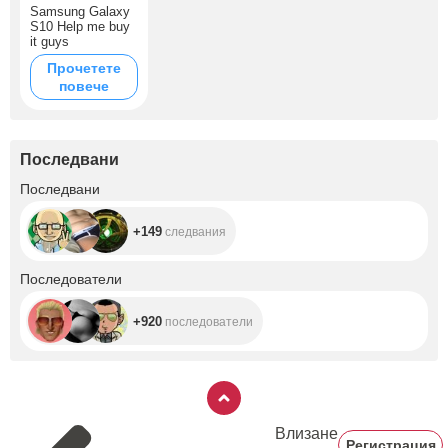
Samsung Galaxy
S10 Help me buy
it guys
Прочетете
повече
Последвани
+149
Последвани
+149
следвания
+920
Последователи
+920
последователи
Влизане
Регистрация