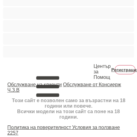
Космати мъжаги
Мускулести
Най-добри за личен чат
Хетеросексуални
Център
Регистраци
за
Помощ
Oбслужване на клиенти
Обслужване от Консиерж
Ч.З.В
Този сайт е позволен само за възрастни на 18
години или повече.
Всички модели на този сайт са поне на 18
години.
Политика на поверителност
Условия за ползване
2257