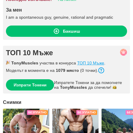
За мен
I am a spontaneous guy, genuine, rational and pragmatic
Бакшиш
ТОП 10 Мъже
TonyMuscles
участва в конкурса
ТОП 10 Мъже
.
Моделът в момента е на
1079 място
(0 точки).
Изпратете Токени за да помогнете
Изпрати Токени
на
TonyMuscles
да
спечели!
Снимки
БЕЗПЛАТНО
БЕЗПЛАТНО
БЕЗ