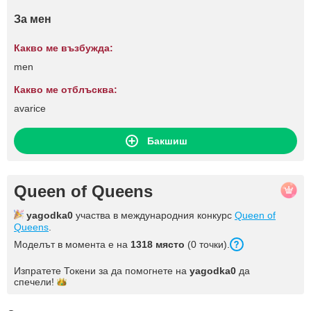
За мен
Какво ме възбужда:
men
Какво ме отблъсква:
avarice
Бакшиш
Queen of Queens
yagodka0
участва в международния конкурс
Queen of
Queens
.
Моделът в момента е на
1318 място
(0 точки).
Изпратете Токени за да помогнете на
yagodka0
да
спечели!