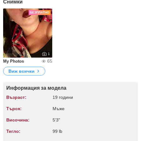
Снимки
БЕЗПЛАТНО
1
65
My Photos
Виж всички
Информация за модела
Възраст:
19 години
Търся:
Мъже
Височина:
5'3"
Тегло:
99 lb