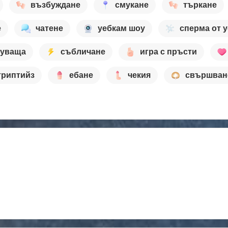
възбуждане
смукане
търкане
е
чатене
уебкам шоу
сперма от у
цуваща
събличане
игра с пръсти
триптийз
ебане
чекия
свършван