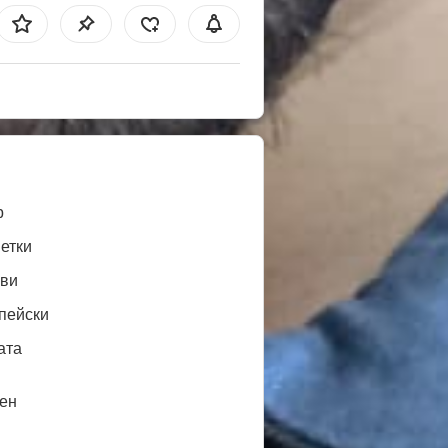
b
етки
ви
пейски
ата
ен