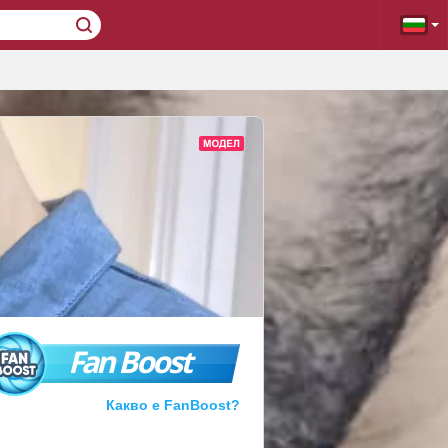
Fan Boost
Какво е FanBoost?