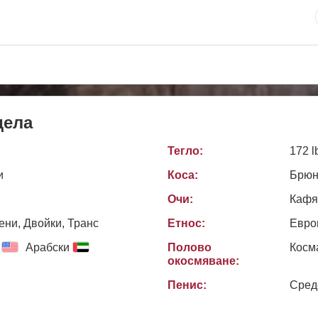
дела
Тегло:
172 l
и
Коса:
Брюн
Очи:
Кафя
ни, Двойки, Транс
Етнос:
Евро
Арабски
Полово
Косм
окосмяване:
Пенис:
Сред