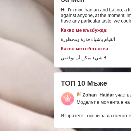
Hi, I'm mix, Iranian and Latino, a 
against anyone, at the moment, im 
Какво ме възбужда:
القيام بأشياء قذرة ومحظورة
Какво ме отблъсква:
لا شيء يمكن أن يوقفني
ТОП 10 Мъже
Zohan_Haidar
участва
Моделът в момента е на
Изпратете Токени за да помогн