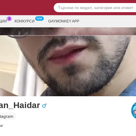
ЦИИ
КОНКУРСИ
GAYMONKEY APP
an_Haidar
stagram
ни