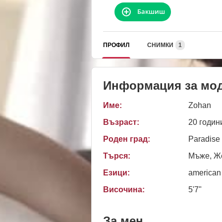
Бакшиш
ПРОФИЛ
СНИМКИ
1
Информация за мо
Име:
Zohan
Възраст:
20 годин
Роден град:
Paradise
Търся:
Мъже, Же
Езици:
american
Височина:
5'7"
За мен