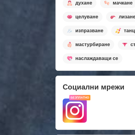
духане
мачкане
целуване
лизан
изпразване
тан
мастурбиране
с
наслаждаващи се
Социални мрежи
БЕЗПЛАТНО