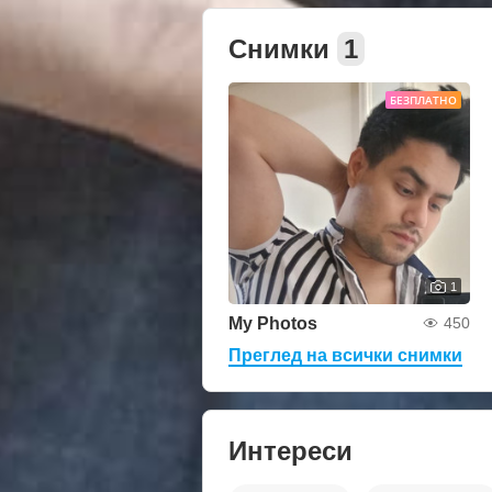
Снимки
1
БЕЗПЛАТНО
1
My Photos
450
Преглед на всички снимки
Интереси