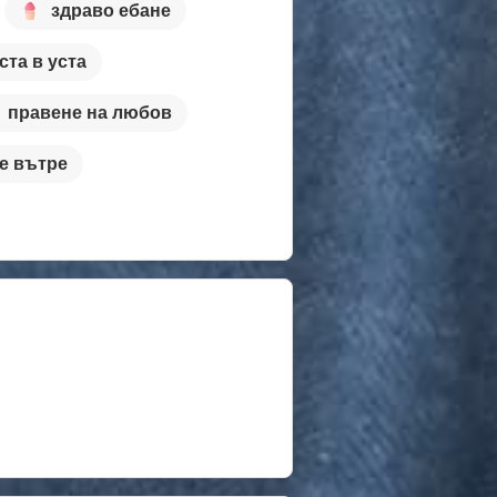
здраво ебане
ста в уста
правене на любов
е вътре