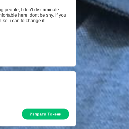
ng people, I don't discriminate
fortable here, dont be shy, If you
hear Rock music, if u dont like, i can to change it!
Изпрати Токени