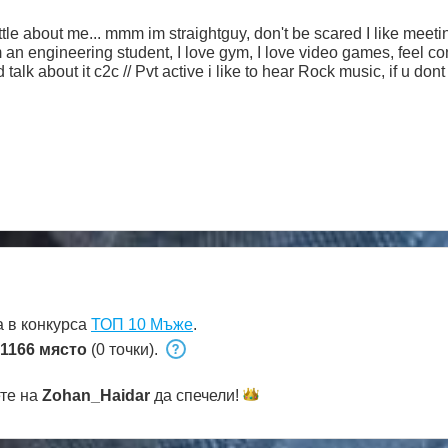
little about me... mmm im straightguy, don't be scared I like meeti
an engineering student, I love gym, I love video games, feel con
have any particular taste, we could talk about it c2c // Pvt active i like to 
 в конкурса
ТОП 10 Мъже
.
1166 място
(0 точки).
ете на
Zohan_Haidar
да
спечели!